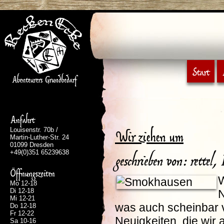
Start
Anfahrt
Louisenstr. 70b /
Wir ziehen um
Martin-Luther-Str. 24
01099 Dresden
+49(0)351 65239638
geschrieben von: rettel
Öffnungszeiten
W
Mo 12-18
Di 12-18
N
Mi 12-21
was auch scheinbar v
Do 12-18
Fr 12-22
Neuigkeiten, die wi
Sa 10-16