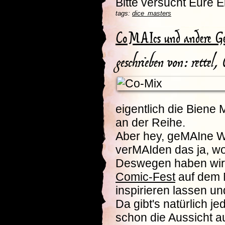
Bitte versucht Eure 
tags:
dice_masters
CoMAIcs und andere 
geschrieben von: rettel
eigentlich die Bien
an der Reihe.
Aber hey, geMAIne Wor
verMAIden das ja, w
Deswegen haben wir u
Comic-Fest
auf dem M
inspirieren lassen 
Da gibt's natürlich j
schon die Aussicht 