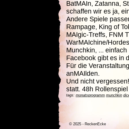
BatMAIn, Zatanna, S
schaffen wir es ja, e
Andere Spiele passen
Rampage, King of Tok
MAIgic-Treffs, FNM Tu
WarMAIchine/Hordes 
Munchkin, ... einfach
Facebook gibt es in 
Für die Veranstaltun
anMAIlden.
Und nicht vergessen!
statt. 48h Rollenspie
tags:
monatsprogramm
munchkin
dic
© 2025 - ReckenEcke