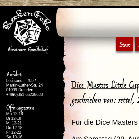
Start
Anfahrt
Louisenstr. 70b /
Dice Masters Little Cu
Martin-Luther-Str. 24
01099 Dresden
+49(0)351 65239638
geschrieben von: rettel
Öffnungszeiten
Mo 12-18
Di 12-18
Für die Dice Masters
Mi 12-21
Do 12-18
Fr 12-22
Sa 10-16