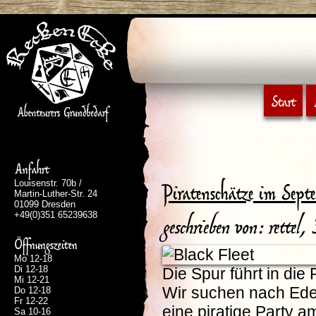
Start
Anfahrt
Louisenstr. 70b /
Piratenschätze im Sept
Martin-Luther-Str. 24
01099 Dresden
+49(0)351 65239638
geschrieben von: rettel
Öffnungszeiten
Mo 12-18
Di 12-18
Die Spur führt in di
Mi 12-21
Wir suchen nach Ede
Do 12-18
Fr 12-22
eine piratige Party 
Sa 10-16