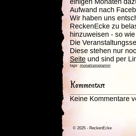
einigen Monaten dazu
Aufwand nach Facebo
Wir haben uns entsch
ReckenEcke zu belas
hinzuweisen - so wie
Die Veranstaltungssei
Diese stehen nur noc
Seite
und sind per Lin
tags:
monatsprogramm
Kommentare
Keine Kommentare v
© 2025 - ReckenEcke