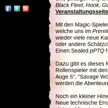
Black Fleet
,
Hook
,
Gu
Veranstaltungsseit
Mit den Magic-Spieler
welche uns im
Prere
wieder viele neue Kar
oder andere Schätzc
Einen Sealed
pPTQ
h
Dazu gibt es dieses 
Rollenspieler mit de
Auge 5", "Savage Wor
werden die Abenteurer
Noch ein kleiner Hin
Neue technische Erru