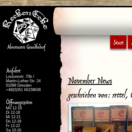
Start
Anfahrt
Louisenstr. 70b /
November News
Martin-Luther-Str. 24
01099 Dresden
+49(0)351 65239638
geschrieben von: rettel,
Öffnungszeiten
Mo 12-18
Di 12-18
Mi 12-21
Do 12-18
Fr 12-22
Sa 10-16